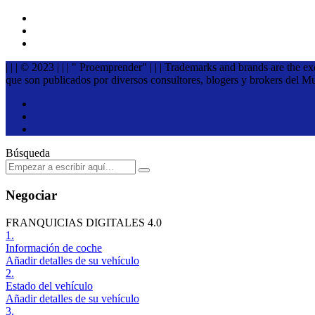
| | | © 2023 | | | " Proemprender" | | | Trademarks and brands are the e
que son publicados por diversos consultores, blogers y brokers del M
Búsqueda
Negociar
FRANQUICIAS DIGITALES 4.0
1.
Información de coche
Añadir detalles de su vehículo
2.
Estado del vehículo
Añadir detalles de su vehículo
3.