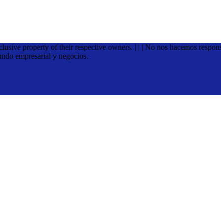
xclusive property of their respective owners. | | | No nos hacemos respon
undo empresarial y negocios.