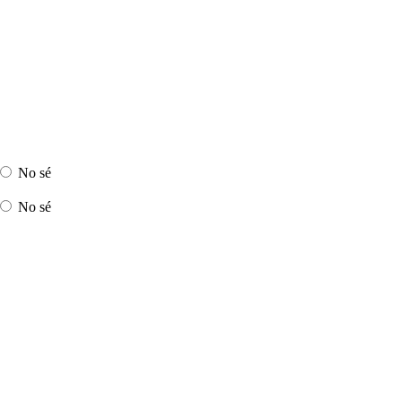
No sé
No sé