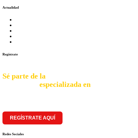
Actualidad
Prosalud inaugurará su formato Botica Express en LA CA
Prosalud lanza formato de Franquicia Boticas Cannabis
Cadenas de hoteles se expanden con franquicias
Prosalud Dinamiza el Mercado Farmaceutico con Franquicias 
Franquicia Gastronomica Brasas San Miguel inauguró nueva s
Regístrate
Sé parte de la
comunidad
especializada en
franquiciar
REGÍSTRATE AQUÍ
Redes Sociales