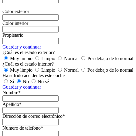
Color exterior
Color interior
Propietario
Guardar y continuar
¿Cuál es el estado exterior?
Muy limpio
Limpio
Normal
Por debajo de lo normal
¿Cuál es el estado interior?
Muy limpio
Limpio
Normal
Por debajo de lo normal
Ha sufrido accidentes este coche
Sí
No
No sé
Guardar y continuar
Nombre*
Apellido*
Dirección de correo electrónico*
Numero de teléfono*