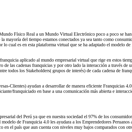
Mundo Físico Real a un Mundo Virtual Electrónico poco a poco se han
r que la mayoría del tiempo estamos conectados ya sea tanto como consu
Por lo cual es en esta plataforma virtual que se ha adaptado el modelo d
ranquicia aplicado al mundo empresarial virtual que rige en estos tiempo
ro de las cadenas franquicias y por otro lado la interacción a través de
entre todos los Stakeholders( grupos de interés) de cada cadena de fran
as-Clientes) ayudan a desarrollar de manera eficiente Franquicias 4.0 y
uiciante/franquiciado en base a una comunicación más abierta e interac
mpresarial del Perú ya que en nuestra sociedad el 97% de los consumidor
 al modelo de Franquicia 4.0 les ayudara a los Emprendedores Peruanos a
o en el país que aun cuenta con niveles muy bajos comparados con otros