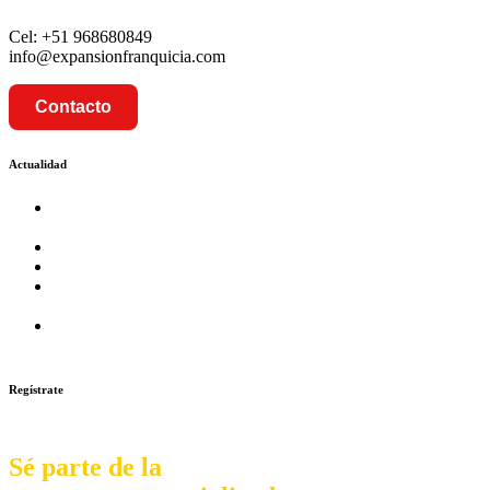
Cel: +51 968680849
info@expansionfranquicia.com
Contacto
Actualidad
Prosalud inaugurará su formato Botica Express en LA
CAPILLA – LA MOLINA
Prosalud lanza formato de Franquicia Boticas Cannabis
Cadenas de hoteles se expanden con franquicias
Prosalud Dinamiza el Mercado Farmaceutico con Franquicias
de Conversión
Franquicia Gastronomica Brasas San Miguel inauguró nueva
sede
Regístrate
Sé parte de la