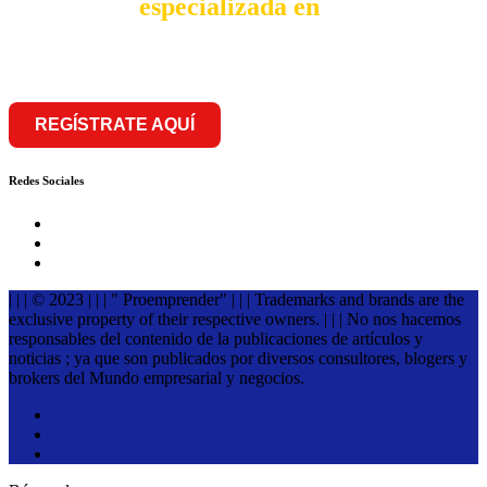
comunidad
especializada en
franquiciar
REGÍSTRATE AQUÍ
Redes Sociales
| | | © 2023 | | | " Proemprender" | | | Trademarks and brands are the
exclusive property of their respective owners. | | | No nos hacemos
responsables del contenido de la publicaciones de artículos y
noticias ; ya que son publicados por diversos consultores, blogers y
brokers del Mundo empresarial y negocios.