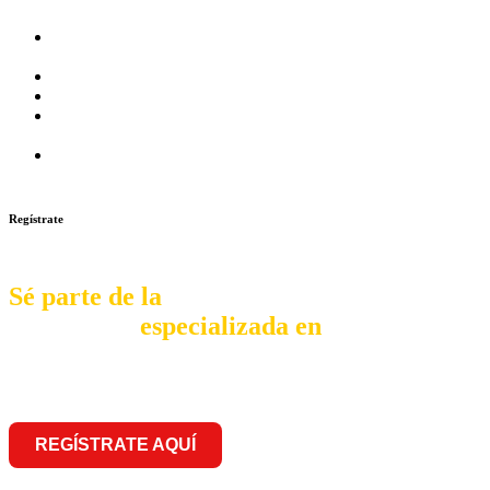
Prosalud inaugurará su formato Botica Express en LA
CAPILLA – LA MOLINA
Prosalud lanza formato de Franquicia Boticas Cannabis
Cadenas de hoteles se expanden con franquicias
Prosalud Dinamiza el Mercado Farmaceutico con Franquicias
de Conversión
Franquicia Gastronomica Brasas San Miguel inauguró nueva
sede
Regístrate
Sé parte de la
comunidad
especializada en
franquiciar
REGÍSTRATE AQUÍ