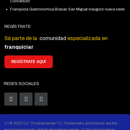
Conversión
Franquicia Gastronomica Brasas San Miguel inauguró nueva sede
REGÍSTRATE
Sé parte de la
comunidad
especializada en
franquiciar
REGÍSTRATE AQUÍ
REDES SOCIALES
| | | © 2023 | | | " Proemprender" | | | Trademarks and brands are the
exclusive property of their respective owners. | | | No nos hacemos