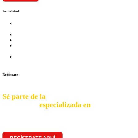
Actualidad
Prosalud inaugurará su formato Botica Express en LA
CAPILLA – LA MOLINA
Prosalud lanza formato de Franquicia Boticas Cannabis
Cadenas de hoteles se expanden con franquicias
Prosalud Dinamiza el Mercado Farmaceutico con Franquicias
de Conversión
Franquicia Gastronomica Brasas San Miguel inauguró nueva
sede
Regístrate
Sé parte de la
comunidad
especializada en
franquiciar