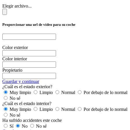
Elegir archivo...
Proporcionar una url de vídeo para su coche
Color exterior
Color interior
Propietario
Guardar y continuar
¿Cuál es el estado exterior?
Muy limpio
Limpio
Normal
Por debajo de lo normal
No sé
¿Cuál es el estado interior?
Muy limpio
Limpio
Normal
Por debajo de lo normal
No sé
Ha sufrido accidentes este coche
Sí
No
No sé