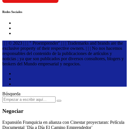
Redes Sociales
| | | © 2023 | | | " Proemprender" | | | Trademarks and brands are the
exclusive property of their respective owners. | | | No nos hacemos
responsables del contenido de la publicaciones de artículos y
noticias ; ya que son publicados por diversos consultores, blogers y
brokers del Mundo empresarial y negocios.
Búsqueda
Negociar
Expansión Franquicia en alianza con Cinestar proyectaran: Película
Documental ¨Día a Día El Camino Emprendedor¨