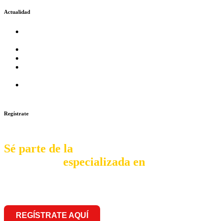
Actualidad
Prosalud inaugurará su formato Botica Express en LA
CAPILLA – LA MOLINA
Prosalud lanza formato de Franquicia Boticas Cannabis
Cadenas de hoteles se expanden con franquicias
Prosalud Dinamiza el Mercado Farmaceutico con Franquicias
de Conversión
Franquicia Gastronomica Brasas San Miguel inauguró nueva
sede
Regístrate
Sé parte de la
comunidad
especializada en
franquiciar
REGÍSTRATE AQUÍ