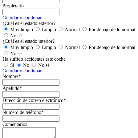
Propietario
Guardar y continuar
¿Cuál es el estado exterior?
Muy limpio
Limpio
Normal
Por debajo de lo normal
No sé
¿Cuál es el estado interior?
Muy limpio
Limpio
Normal
Por debajo de lo normal
No sé
Ha sufrido accidentes este coche
Sí
No
No sé
Guardar y continuar
Nombre*
Apellido*
Dirección de correo electrónico*
Numero de teléfono*
Comentarios