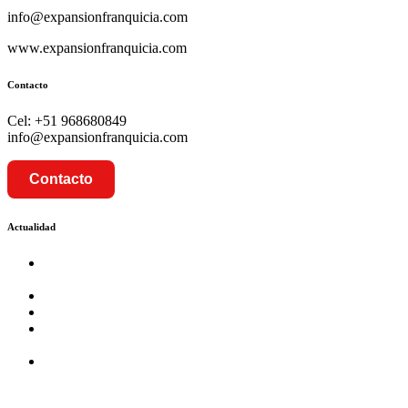
info@expansionfranquicia.com
www.expansionfranquicia.com
Contacto
Cel: +51 968680849
info@expansionfranquicia.com
Contacto
Actualidad
Prosalud inaugurará su formato Botica Express en LA
CAPILLA – LA MOLINA
Prosalud lanza formato de Franquicia Boticas Cannabis
Cadenas de hoteles se expanden con franquicias
Prosalud Dinamiza el Mercado Farmaceutico con Franquicias
de Conversión
Franquicia Gastronomica Brasas San Miguel inauguró nueva
sede