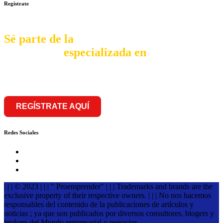
Regístrate
Sé parte de la
comunidad
especializada en
franquiciar
REGÍSTRATE AQUÍ
Redes Sociales
| | | © 2023 | | | " Proemprender" | | | Trademarks and brands are the
exclusive property of their respective owners. | | | No nos hacemos
responsables del contenido de la publicaciones de artículos y
noticias ; ya que son publicados por diversos consultores, blogers y
brokers del Mundo empresarial y negocios.