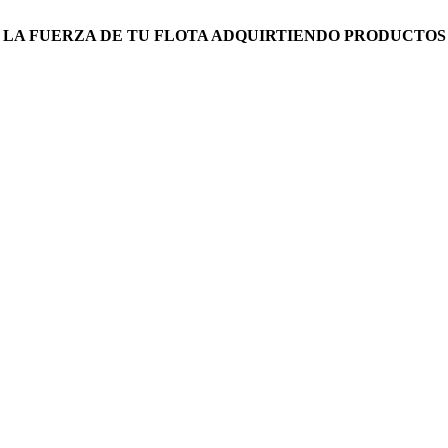
 LA FUERZA DE TU FLOTA ADQUIRTIENDO PRODUCTOS
PILLA – LA MOLINA
de Conversión
ede