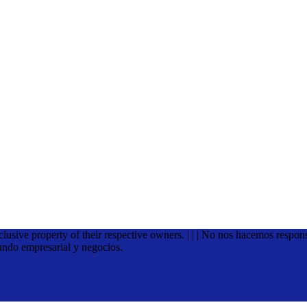
xclusive property of their respective owners. | | | No nos hacemos respon
undo empresarial y negocios.