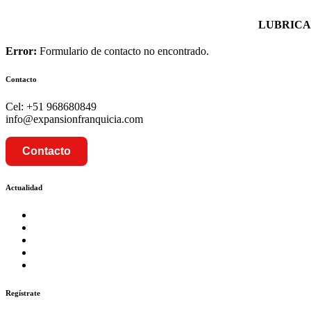
LUBRICA
Error:
Formulario de contacto no encontrado.
Contacto
Cel: +51 968680849
info@expansionfranquicia.com
Contacto
Actualidad
Prosalud inaugurará su formato Botica Express en LA CA
Prosalud lanza formato de Franquicia Boticas Cannabis
Cadenas de hoteles se expanden con franquicias
Prosalud Dinamiza el Mercado Farmaceutico con Franquicias 
Franquicia Gastronomica Brasas San Miguel inauguró nueva s
Regístrate