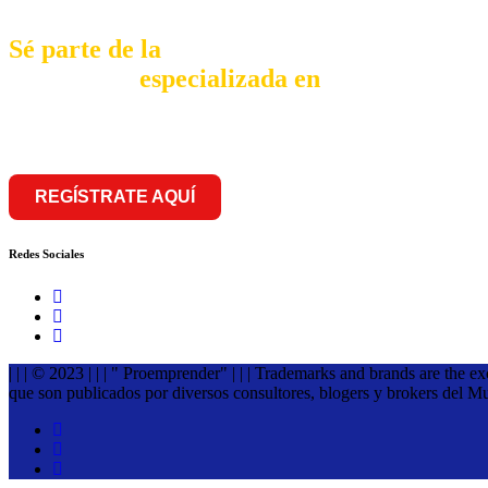
Sé parte de la
comunidad
especializada en
franquiciar
REGÍSTRATE AQUÍ
Redes Sociales
| | | © 2023 | | | " Proemprender" | | | Trademarks and brands are the e
que son publicados por diversos consultores, blogers y brokers del M