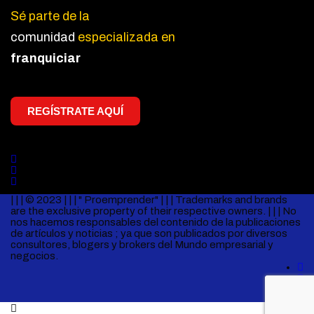
Sé parte de la
comunidad
especializada en
franquiciar
REGÍSTRATE AQUÍ
Redes Sociales
| | | © 2023 | | | " Proemprender" | | | Trademarks and brands
are the exclusive property of their respective owners. | | | No
nos hacemos responsables del contenido de la publicaciones
de artículos y noticias ; ya que son publicados por diversos
consultores, blogers y brokers del Mundo empresarial y
negocios.