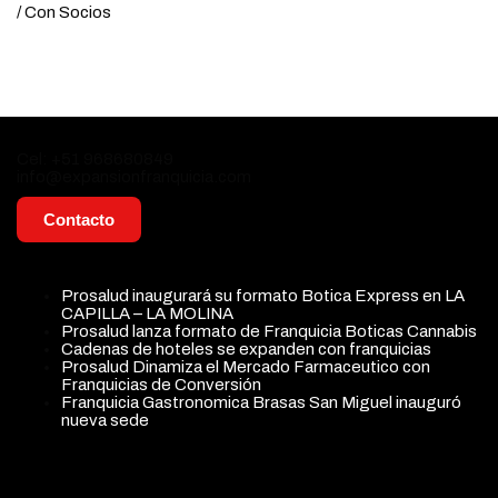
/ Con Socios
Contacto
Cel: +51 968680849
info@expansionfranquicia.com
Contacto
Actualidad
Prosalud inaugurará su formato Botica Express en LA
CAPILLA – LA MOLINA
Prosalud lanza formato de Franquicia Boticas Cannabis
Cadenas de hoteles se expanden con franquicias
Prosalud Dinamiza el Mercado Farmaceutico con
Franquicias de Conversión
Franquicia Gastronomica Brasas San Miguel inauguró
nueva sede
Regístrate