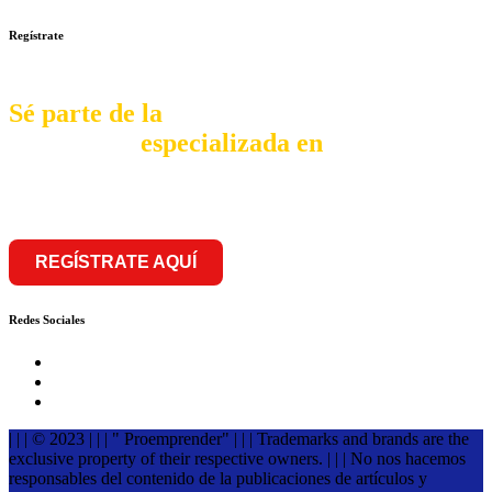
Regístrate
Sé parte de la
comunidad
especializada en
franquiciar
REGÍSTRATE AQUÍ
Redes Sociales
| | | © 2023 | | | " Proemprender" | | | Trademarks and brands are the
exclusive property of their respective owners. | | | No nos hacemos
responsables del contenido de la publicaciones de artículos y