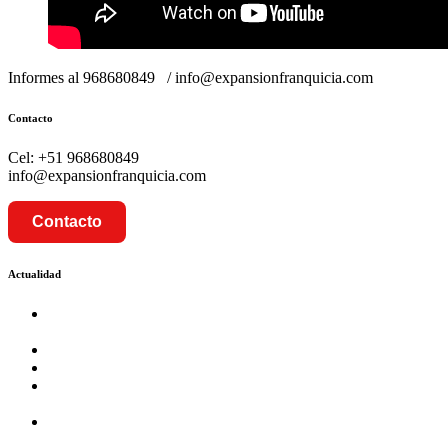
Informes al 968680849 / info@expansionfranquicia.com
Contacto
Cel: +51 968680849
info@expansionfranquicia.com
Contacto
Actualidad
Prosalud inaugurará su formato Botica Express en LA
CAPILLA – LA MOLINA
Prosalud lanza formato de Franquicia Boticas Cannabis
Cadenas de hoteles se expanden con franquicias
Prosalud Dinamiza el Mercado Farmaceutico con Franquicias
de Conversión
Franquicia Gastronomica Brasas San Miguel inauguró nueva
sede