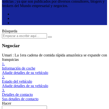
noticias ; ya que son publicados por diversos consultores, blogers y
brokers del Mundo empresarial y negocios.
Búsqueda
Negociar
Umari : La 1era cadena de comida rápida amazónica se expande con
franquicias
1.
Información de coche
Añadir detalles de su vehículo
2.
Estado del vehículo
Añadir detalles de su vehículo
3.
Detalles de contacto
Sus detalles de contacto
Hacer