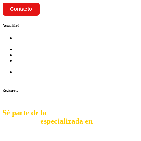
Contacto
Actualidad
Prosalud inaugurará su formato Botica Express en LA
CAPILLA – LA MOLINA
Prosalud lanza formato de Franquicia Boticas Cannabis
Cadenas de hoteles se expanden con franquicias
Prosalud Dinamiza el Mercado Farmaceutico con Franquicias
de Conversión
Franquicia Gastronomica Brasas San Miguel inauguró nueva
sede
Regístrate
Sé parte de la
comunidad
especializada en
franquiciar