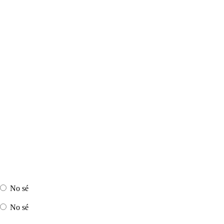
No sé
No sé