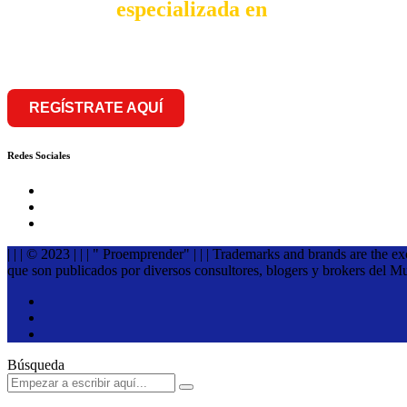
comunidad
especializada en
franquiciar
REGÍSTRATE AQUÍ
Redes Sociales
| | | © 2023 | | | " Proemprender" | | | Trademarks and brands are the e
que son publicados por diversos consultores, blogers y brokers del M
Búsqueda