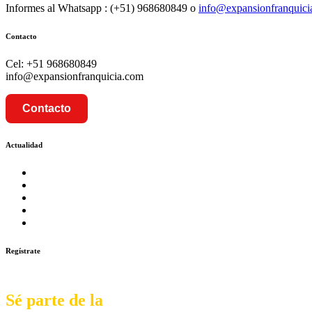
Informes al Whatsapp : (+51) 968680849 o
info@expansionfranquici
Contacto
Cel: +51 968680849
info@expansionfranquicia.com
Contacto
Actualidad
Prosalud inaugurará su formato Botica Express en LA CA
Prosalud lanza formato de Franquicia Boticas Cannabis
Cadenas de hoteles se expanden con franquicias
Prosalud Dinamiza el Mercado Farmaceutico con Franquicias 
Franquicia Gastronomica Brasas San Miguel inauguró nueva s
Regístrate
Sé parte de la