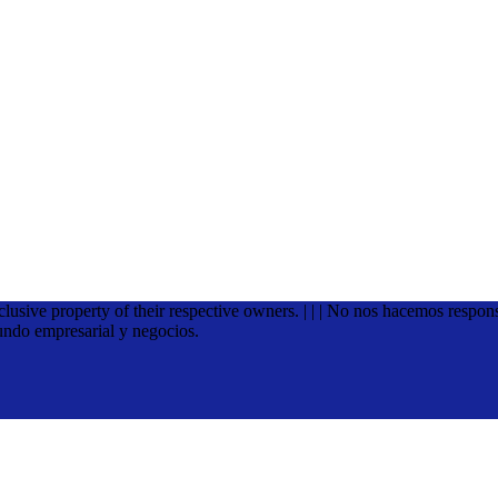
xclusive property of their respective owners. | | | No nos hacemos respon
undo empresarial y negocios.