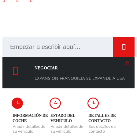
BÚSQUEDA
NEGOCIAR
EXPANSIÓN FRANQUICIA SE EXPANDE A USA
1.
2.
3.
INFORMACIÓN DE
ESTADO DEL
DETALLES DE
COCHE
VEHÍCULO
CONTACTO
Añadir detalles de
Añadir detalles de
Sus detalles de
su vehículo
su vehículo
contacto