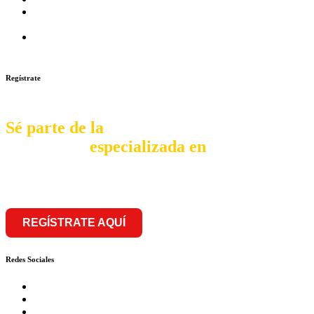
Prosalud Dinamiza el Mercado Farmaceutico con Franquicias
de Conversión
Franquicia Gastronomica Brasas San Miguel inauguró nueva
sede
Regístrate
Sé parte de la
comunidad
especializada en
franquiciar
REGÍSTRATE AQUÍ
Redes Sociales