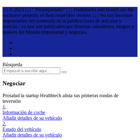
| | | © 2023 | | | " Proemprender" | | | Trademarks and brands are the
exclusive property of their respective owners. | | | No nos hacemos
responsables del contenido de la publicaciones de artículos y
noticias ; ya que son publicados por diversos consultores, blogers y
brokers del Mundo empresarial y negocios.
Búsqueda
Negociar
Prosalud la startup Healthtech alista sus primeras rondas de
inversión
1.
Información de coche
Añadir detalles de su vehículo
2.
Estado del vehículo
Añadir detalles de su vehículo