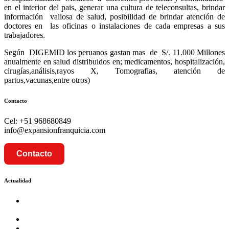
en el interior del pais, generar una cultura de teleconsultas, brindar
información valiosa de salud, posibilidad de brindar atención de
doctores en las oficinas o instalaciones de cada empresas a sus
trabajadores.
Según DIGEMID los peruanos gastan mas de S/. 11.000 Millones
anualmente en salud distribuidos en; medicamentos, hospitalización,
cirugías,análisis,rayos X, Tomografias, atención de
partos,vacunas,entre otros)
Contacto
Cel: +51 968680849
info@expansionfranquicia.com
Contacto
Actualidad
Prosalud inaugurará su formato Botica Express en LA
CAPILLA – LA MOLINA
Prosalud lanza formato de Franquicia Boticas Cannabis
Cadenas de hoteles se expanden con franquicias