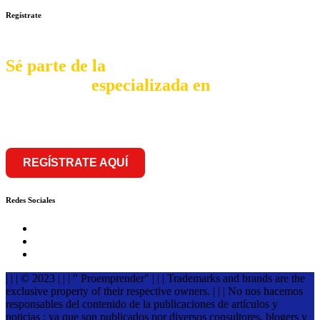
Regístrate
Sé parte de la
comunidad
especializada en
franquiciar
REGÍSTRATE AQUÍ
Redes Sociales
| | | © 2023 | | | " Proemprender" | | | Trademarks and brands are the
exclusive property of their respective owners. | | | No nos hacemos
responsables del contenido de la publicaciones de artículos y
noticias ; ya que son publicados por diversos consultores, blogers y