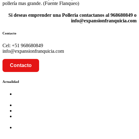
pollería mas grande. (Fuente Flanqueo)
Si deseas emprender una Polleria contactanos al 968680849 o
info@expansionfranquicia.com
Contacto
Cel: +51 968680849
info@expansionfranquicia.com
Contacto
Actualidad
Prosalud inaugurará su formato Botica Express en LA
CAPILLA – LA MOLINA
Prosalud lanza formato de Franquicia Boticas Cannabis
Cadenas de hoteles se expanden con franquicias
Prosalud Dinamiza el Mercado Farmaceutico con Franquicias
de Conversión
Franquicia Gastronomica Brasas San Miguel inauguró nueva
sede