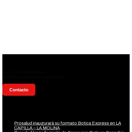
Contacto
Cel: +51 968680849
info@expansionfranquicia.com
Contacto
Actualidad
Prosalud inaugurará su formato Botica Express en LA
CAPILLA – LA MOLINA