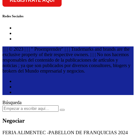
REGÍSTRATE AQUÍ
Redes Sociales
| | | © 2023 | | | " Proemprender" | | | Trademarks and brands are the
exclusive property of their respective owners. | | | No nos hacemos
responsables del contenido de la publicaciones de artículos y
noticias ; ya que son publicados por diversos consultores, blogers y
brokers del Mundo empresarial y negocios.
Búsqueda
Negociar
FERIA ALIMENTEC -PABELLON DE FRANQUICIAS 2024