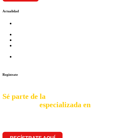
Actualidad
Prosalud inaugurará su formato Botica Express en LA
CAPILLA – LA MOLINA
Prosalud lanza formato de Franquicia Boticas Cannabis
Cadenas de hoteles se expanden con franquicias
Prosalud Dinamiza el Mercado Farmaceutico con Franquicias
de Conversión
Franquicia Gastronomica Brasas San Miguel inauguró nueva
sede
Regístrate
Sé parte de la
comunidad
especializada en
franquiciar