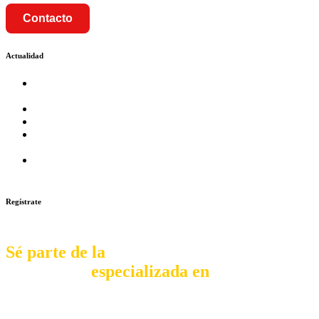
Contacto
Actualidad
Prosalud inaugurará su formato Botica Express en LA
CAPILLA – LA MOLINA
Prosalud lanza formato de Franquicia Boticas Cannabis
Cadenas de hoteles se expanden con franquicias
Prosalud Dinamiza el Mercado Farmaceutico con Franquicias
de Conversión
Franquicia Gastronomica Brasas San Miguel inauguró nueva
sede
Regístrate
Sé parte de la
comunidad
especializada en
franquiciar