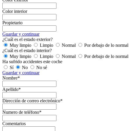
Color interior
Propietario
Guardar y continuar
¿Cuál es el estado exterior?
Muy limpio
Limpio
Normal
Por debajo de lo normal
¿Cuál es el estado interior?
Muy limpio
Limpio
Normal
Por debajo de lo normal
Ha sufrido accidentes este coche
Sí
No
No sé
Guardar y continuar
Nombre*
Apellido*
Dirección de correo electrónico*
Numero de teléfono*
Comentarios