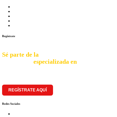
Prosalud inaugurará su formato Botica Express en LA CA
Prosalud lanza formato de Franquicia Boticas Cannabis
Cadenas de hoteles se expanden con franquicias
Prosalud Dinamiza el Mercado Farmaceutico con Franquicias 
Franquicia Gastronomica Brasas San Miguel inauguró nueva s
Regístrate
Sé parte de la
comunidad
especializada en
franquiciar
REGÍSTRATE AQUÍ
Redes Sociales