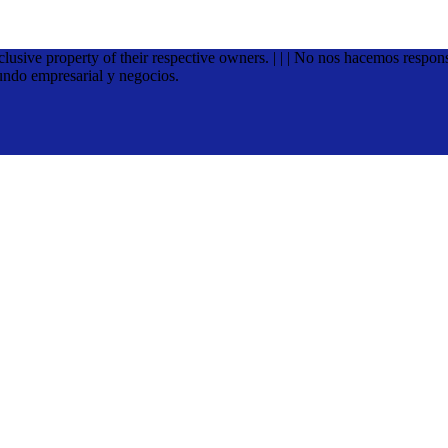
xclusive property of their respective owners. | | | No nos hacemos respon
undo empresarial y negocios.