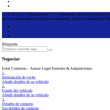
| | | © 2023 | | | " Proemprender" | | | Trademarks and brands are the e
que son publicados por diversos consultores, blogers y brokers del M
Búsqueda
Negociar
Erick Contreras – Asesor Legal Fusiones & Adquisiciones
1.
Información de coche
Añadir detalles de su vehículo
2.
Estado del vehículo
Añadir detalles de su vehículo
3.
Detalles de contacto
Sus detalles de contacto