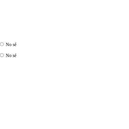
No sé
No sé