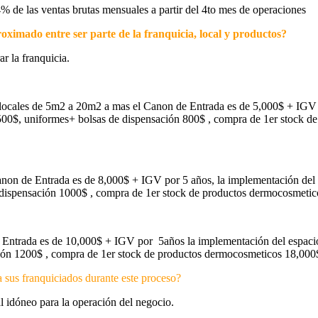
4% de las ventas brutas mensuales a partir del 4to mes de operaciones
proximado entre ser parte de la franquicia, local y productos?
r la franquicia.
 locales de 5m2 a 20m2 a mas el Canon de Entrada es de 5,000$ + IGV
500$, uniformes+ bolsas de dispensación 800$ , compra de 1er stock d
anon de Entrada es de 8,000$ + IGV por 5 años, la implementación del
 dispensación 1000$ , compra de 1er stock de productos dermocosmetic
e Entrada es de 10,000$ + IGV por 5años la implementación del espac
ción 1200$ , compra de 1er stock de productos dermocosmeticos 18,000$
 sus franquiciados durante este proceso?
l idóneo para la operación del negocio.