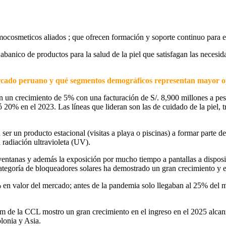
mocosmeticos aliados ; que ofrecen formación y soporte continuo para e
banico de productos para la salud de la piel que satisfagan las necesida
ercado peruano y qué segmentos demográficos representan mayor 
on un crecimiento de 5% con una facturación de S/. 8,900 millones a pe
 20% en el 2023. Las líneas que lideran son las de cuidado de la piel, t
 ser un producto estacional (visitas a playa o piscinas) a formar parte 
 radiación ultravioleta (UV).
entanas y además la exposición por mucho tiempo a pantallas a dispositi
categoría de bloqueadores solares ha demostrado un gran crecimiento y 
 en valor del mercado; antes de la pandemia solo llegaban al 25% del m
m de la CCL mostro un gran crecimiento en el ingreso en el 2025 alcanz
lonia y Asia.