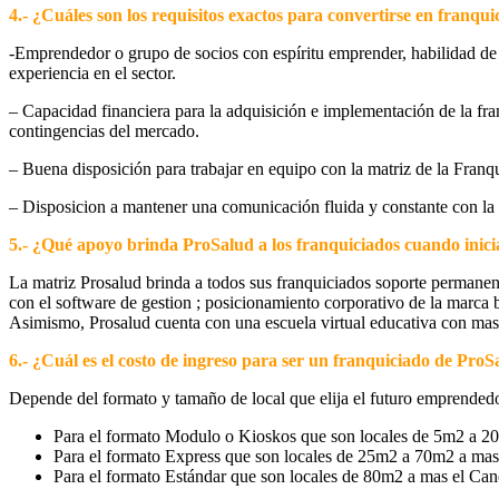
4.- ¿Cuáles son los requisitos exactos para convertirse en franqu
-Emprendedor o grupo de socios con espíritu emprender, habilidad de l
experiencia en el sector.
– Capacidad financiera para la adquisición e implementación de la fr
contingencias del mercado.
– Buena disposición para trabajar en equipo con la matriz de la Franq
– Disposicion a mantener una comunicación fluida y constante con la
5.- ¿Qué apoyo brinda ProSalud a los franquiciados cuando inicia
La matriz Prosalud brinda a todos sus franquiciados soporte permanent
con el software de gestion ; posicionamiento corporativo de la marca 
Asimismo, Prosalud cuenta con una escuela virtual educativa con mas d
6.- ¿Cuál es el costo de ingreso para ser un franquiciado de Pro
Depende del formato y tamaño de local que elija el futuro emprended
Para el formato Modulo o Kioskos que son locales de 5m2 a 2
Para el formato Express que son locales de 25m2 a 70m2 a ma
Para el formato Estándar que son locales de 80m2 a mas el C