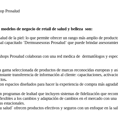
hop Prosalud
odelos de negocio de retail de salud y belleza son:
ud de la piel: lo que permite ofrecer un rango más amplio de productos 
nal capacitado ¨Dermoasesoras Prosalud¨ que puede brindar asesoramiento
ops Prosalud colaboran con una red medica de dermatólogos y especiali
gama seleccionada de productos de marcas reconocidas europeas y asi
nstante transferencia de información al cliente: capacitaciones, activa
ctos
.
n espacios diseñados para hacer la experiencia de compra más agradable
rogramas de lealtad que incluyen sistemas de fidelización que recompe
exibles a los cambios y adaptación de cambios en el mercado con una r
s estacionales.
salud¨ ofrecen productos efectivos y seguros con un enfoque en la salud