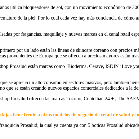
anos utiliza bloqueadores de sol, con un movimiento económico de 300
ematuro de la piel. Por lo cual cada vez hay más conciencia de cómo afe
sadas por fragancias, maquillaje y nuevas marcas en el canal retail esp
rimero por un lado están las líneas de skincare coreano con precios má
rcas provenientes de Europa que se ofrecen a precios mayores están mas
oshop Prosalud están marcas como Bioderma, Cerave, ISDIN ‘Love you
que se aprecia un alto consumo en sectores masivos, pero también tiene
sino que se están creando nuevos espacios comerciales dedicados a la der
moshop Prosalud ofrecen las marcas Tocobo, Centellian 24 + , The SAE
jas tiene frente a otros modelos de negocio de retail de salud y b
anquicia Prosalud; la cual ya cuenta ya con 5 boticas Prosalud ubicada