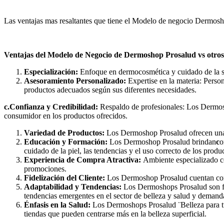
Las ventajas mas resaltantes que tiene el Modelo de negocio Dermos
Ventajas del Modelo de Negocio de Dermoshop Prosalud vs otros m
Especialización:
Enfoque en dermocosmética y cuidado de la sal
Asesoramiento Personalizado:
Expertise en la materia: Perso
productos adecuados según sus diferentes necesidades.
c.Confianza y Credibilidad:
Respaldo de profesionales: Los Dermosh
consumidor en los productos ofrecidos.
Variedad de Productos:
Los Dermoshop Prosalud ofrecen una 
Educación y Formación:
Los Dermoshop Prosalud brindan
c
o
cuidado de la piel, las tendencias y el uso correcto de los produ
Experiencia de Compra Atractiva:
Ambiente especializado co
promociones.
Fidelización del Cliente:
Los Dermoshop Prosalud cuentan con p
Adaptabilidad y Tendencias:
Los Dermoshops Prosalud son fl
tendencias emergentes en el sector de belleza y salud y demanda
Énfasis en la Salud:
Los Dermoshops Prosalud ¨Belleza para tu 
tiendas que pueden centrarse más en la belleza superficial.