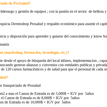
iciado de ProSalud?
iderazgo y gestión de equipos ; con la pasión en el sector de belleza y
anquicia Dermoshop Prosalud y respaldo económico para asumir el capit
uicia y disposición para aprender y guiarse del conocimiento y know ho
 matriz
n (marketing, formación, tecnología, etc.)?
e desde el apoyo de búsqueda del local idóneo, implementacion , capaci
buscando generar alianzas y convenios con entidades publicas y privadas
e 120 cursos farmacéuticos y de salud para que el personal de cada sed
Salud?
or franquiciado de Prosalud
0m2 a mas el Canon de Entrada es de 5,000$ + IGV por 5años
s el Canon de Entrada es de 8,000$ + IGV por 5años
anon de Entrada es de 10,000$ + IGV por 5años