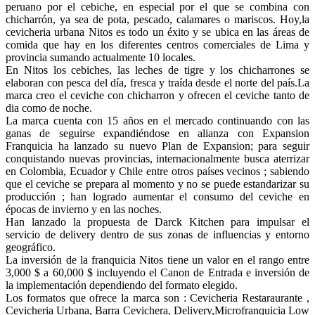
peruano por el cebiche, en especial por el que se combina con
chicharrón, ya sea de pota, pescado, calamares o mariscos. Hoy,la
cevicheria urbana Nitos es todo un éxito y se ubica en las áreas de
comida que hay en los diferentes centros comerciales de Lima y
provincia sumando actualmente 10 locales.
En Nitos los cebiches, las leches de tigre y los chicharrones se
elaboran con pesca del día, fresca y traída desde el norte del país.La
marca creo el ceviche con chicharron y ofrecen el ceviche tanto de
dia como de noche.
La marca cuenta con 15 años en el mercado continuando con las
ganas de seguirse expandiéndose en alianza con Expansion
Franquicia ha lanzado su nuevo Plan de Expansion; para seguir
conquistando nuevas provincias, internacionalmente busca aterrizar
en Colombia, Ecuador y Chile entre otros países vecinos ; sabiendo
que el ceviche se prepara al momento y no se puede estandarizar su
producción ; han logrado aumentar el consumo del ceviche en
épocas de invierno y en las noches.
Han lanzado la propuesta de Darck Kitchen para impulsar el
servicio de delivery dentro de sus zonas de influencias y entorno
geográfico.
La inversión de la franquicia Nitos tiene un valor en el rango entre
3,000 $ a 60,000 $ incluyendo el Canon de Entrada e inversión de
la implementación dependiendo del formato elegido.
Los formatos que ofrece la marca son : Cevicheria Restaraurante ,
Cevicheria Urbana, Barra Cevichera, Delivery,Microfranquicia Low