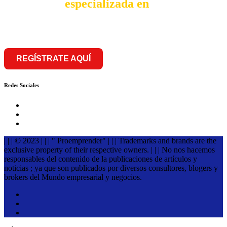
comunidad
especializada en
franquiciar
REGÍSTRATE AQUÍ
Redes Sociales
| | | © 2023 | | | " Proemprender" | | | Trademarks and brands are the
exclusive property of their respective owners. | | | No nos hacemos
responsables del contenido de la publicaciones de artículos y
noticias ; ya que son publicados por diversos consultores, blogers y
brokers del Mundo empresarial y negocios.