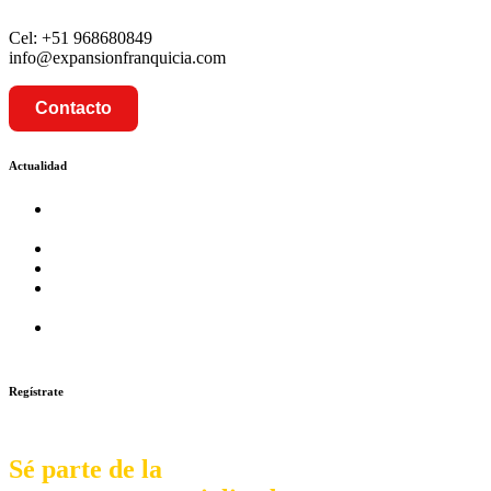
Cel: +51 968680849
info@expansionfranquicia.com
Contacto
Actualidad
Prosalud inaugurará su formato Botica Express en LA
CAPILLA – LA MOLINA
Prosalud lanza formato de Franquicia Boticas Cannabis
Cadenas de hoteles se expanden con franquicias
Prosalud Dinamiza el Mercado Farmaceutico con Franquicias
de Conversión
Franquicia Gastronomica Brasas San Miguel inauguró nueva
sede
Regístrate
Sé parte de la