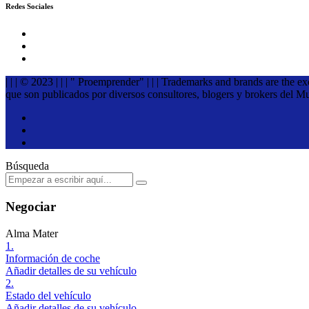
Redes Sociales
| | | © 2023 | | | " Proemprender" | | | Trademarks and brands are the e
que son publicados por diversos consultores, blogers y brokers del M
Búsqueda
Negociar
Alma Mater
1.
Información de coche
Añadir detalles de su vehículo
2.
Estado del vehículo
Añadir detalles de su vehículo