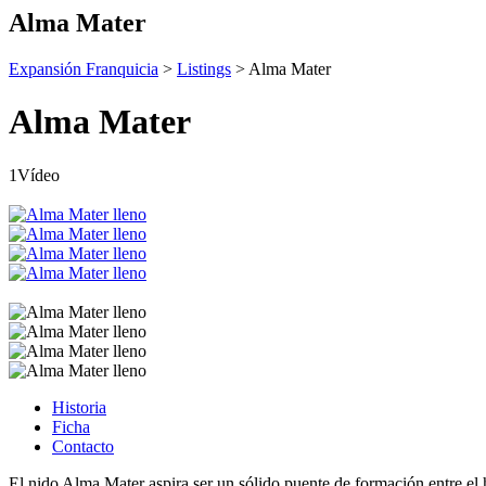
Alma Mater
Expansión Franquicia
>
Listings
>
Alma Mater
Alma Mater
1Vídeo
Historia
Ficha
Contacto
El nido Alma Mater aspira ser un sólido puente de formación entre el h