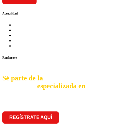
Actualidad
Prosalud inaugurará su formato Botica Express en LA CA
Prosalud lanza formato de Franquicia Boticas Cannabis
Cadenas de hoteles se expanden con franquicias
Prosalud Dinamiza el Mercado Farmaceutico con Franquicias 
Franquicia Gastronomica Brasas San Miguel inauguró nueva s
Regístrate
Sé parte de la
comunidad
especializada en
franquiciar
REGÍSTRATE AQUÍ