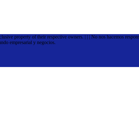
xclusive property of their respective owners. | | | No nos hacemos respon
undo empresarial y negocios.