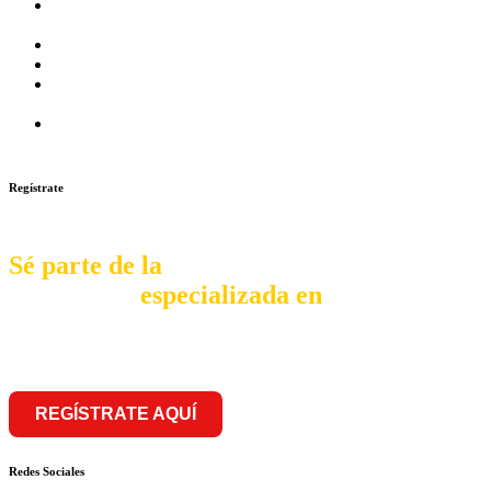
Prosalud inaugurará su formato Botica Express en LA
CAPILLA – LA MOLINA
Prosalud lanza formato de Franquicia Boticas Cannabis
Cadenas de hoteles se expanden con franquicias
Prosalud Dinamiza el Mercado Farmaceutico con Franquicias
de Conversión
Franquicia Gastronomica Brasas San Miguel inauguró nueva
sede
Regístrate
Sé parte de la
comunidad
especializada en
franquiciar
REGÍSTRATE AQUÍ
Redes Sociales