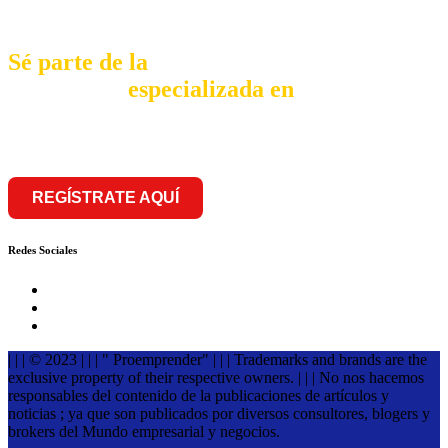
Sé parte de la
comunidad
especializada en
franquiciar
REGÍSTRATE AQUÍ
Redes Sociales
| | | © 2023 | | | " Proemprender" | | | Trademarks and brands are the
exclusive property of their respective owners. | | | No nos hacemos
responsables del contenido de la publicaciones de artículos y
noticias ; ya que son publicados por diversos consultores, blogers y
brokers del Mundo empresarial y negocios.