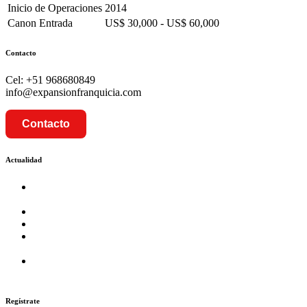
Inicio de Operaciones
2014
Canon Entrada
US$ 30,000 - US$ 60,000
Contacto
Cel: +51 968680849
info@expansionfranquicia.com
Contacto
Actualidad
Prosalud inaugurará su formato Botica Express en LA
CAPILLA – LA MOLINA
Prosalud lanza formato de Franquicia Boticas Cannabis
Cadenas de hoteles se expanden con franquicias
Prosalud Dinamiza el Mercado Farmaceutico con Franquicias
de Conversión
Franquicia Gastronomica Brasas San Miguel inauguró nueva
sede
Regístrate