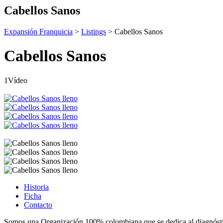
Cabellos Sanos
Expansión Franquicia
>
Listings
>
Cabellos Sanos
Cabellos Sanos
1Vídeo
Historia
Ficha
Contacto
Somos una Organización 100% colombiana que se dedica al diagnósti