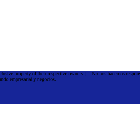
xclusive property of their respective owners. | | | No nos hacemos respon
undo empresarial y negocios.