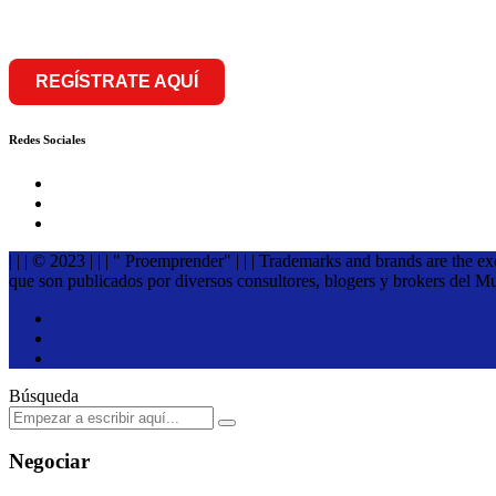
REGÍSTRATE AQUÍ
Redes Sociales
| | | © 2023 | | | " Proemprender" | | | Trademarks and brands are the e
que son publicados por diversos consultores, blogers y brokers del M
Búsqueda
Negociar