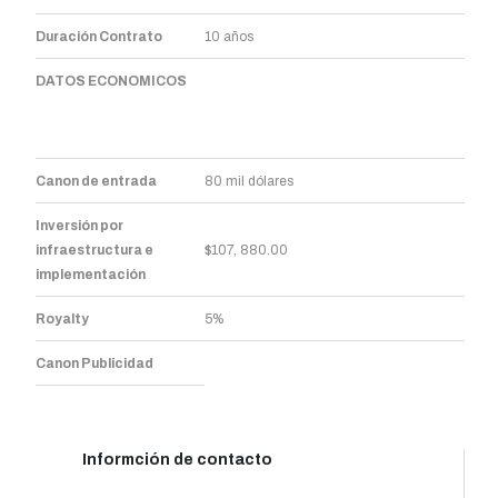
Duración Contrato
10 años
DATOS ECONOMICOS
Canon de entrada
80 mil dólares
Inversión por
infraestructura e
$107, 880.00
implementación
Royalty
5%
Canon Publicidad
Informción de contacto