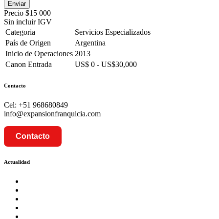
Precio
$15 000
Sin incluir IGV
Categoria
Servicios Especializados
País de Origen
Argentina
Inicio de Operaciones
2013
Canon Entrada
US$ 0 - US$30,000
Contacto
Cel: +51 968680849
info@expansionfranquicia.com
Contacto
Actualidad
Prosalud inaugurará su formato Botica Express en LA CA
Prosalud lanza formato de Franquicia Boticas Cannabis
Cadenas de hoteles se expanden con franquicias
Prosalud Dinamiza el Mercado Farmaceutico con Franquicias 
Franquicia Gastronomica Brasas San Miguel inauguró nueva s