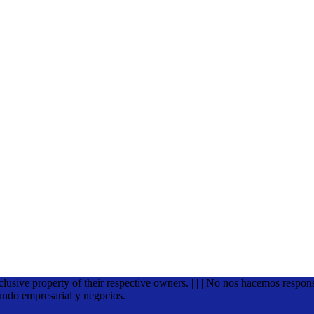
xclusive property of their respective owners. | | | No nos hacemos respon
undo empresarial y negocios.