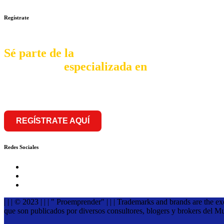
Regístrate
Sé parte de la
comunidad
especializada en
franquiciar
REGÍSTRATE AQUÍ
Redes Sociales
| | | © 2023 | | | " Proemprender" | | | Trademarks and brands are the e
que son publicados por diversos consultores, blogers y brokers del M