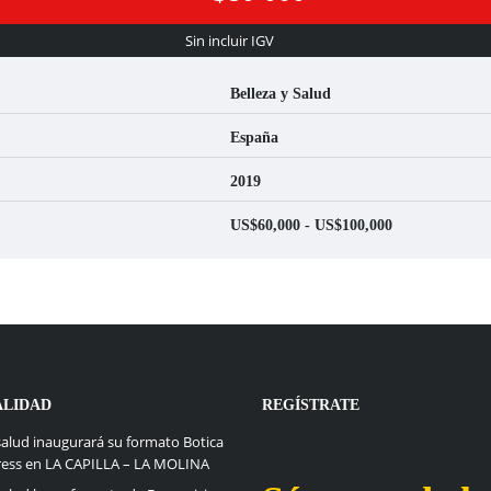
Sin incluir IGV
Belleza y Salud
España
2019
US$60,000 - US$100,000
ALIDAD
REGÍSTRATE
alud inaugurará su formato Botica
ress en LA CAPILLA – LA MOLINA