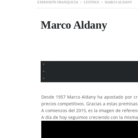
EXPANSIÓN FRANQUICIA
>
LISTINGS
>
MARCO ALDANY
Marco Aldany
Historia
Ficha
Contacto
Desde 1957 Marco Aldany ha apostado por crea
precios competitivos. Gracias a estas premis
A comienzos del 2015, es la imagen de referen
A día de hoy seguimos creciendo con la misma i