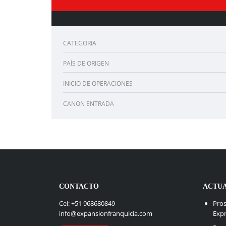
CATEGORIA
PAÍS DE ORIGEN
INICIO DE OPERACIONES
CANON ENTRADA
CONTACTO
ACTU
Cel: +51 968680849
Pros
info@expansionfranquicia.com
Exp