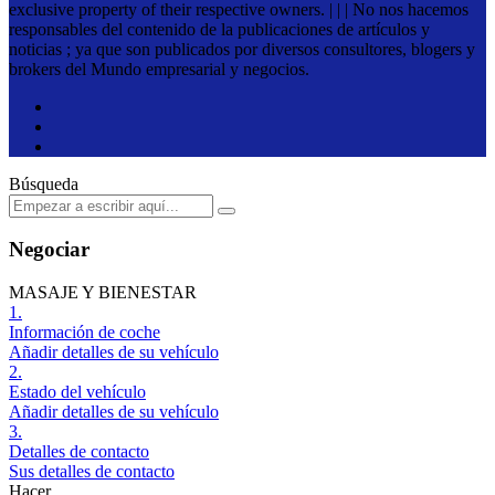
exclusive property of their respective owners. | | | No nos hacemos
responsables del contenido de la publicaciones de artículos y
noticias ; ya que son publicados por diversos consultores, blogers y
brokers del Mundo empresarial y negocios.
Búsqueda
Negociar
MASAJE Y BIENESTAR
1.
Información de coche
Añadir detalles de su vehículo
2.
Estado del vehículo
Añadir detalles de su vehículo
3.
Detalles de contacto
Sus detalles de contacto
Hacer