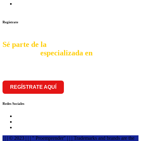
Franquicia Gastronomica Brasas San Miguel inauguró nueva
sede
Regístrate
Sé parte de la
comunidad
especializada en
franquiciar
REGÍSTRATE AQUÍ
Redes Sociales
| | | © 2023 | | | " Proemprender" | | | Trademarks and brands are the