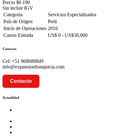
Precio
$6 190
Sin incluir IGV
Categoria
Servicios Especializados
País de Origen
Perú
Inicio de Operaciones
2016
Canon Entrada
US$ 0 - US$30,000
Contacto
Cel: +51 968680849
info@expansionfranquicia.com
Contacto
Actualidad
Prosalud inaugurará su formato Botica Express en LA
CAPILLA – LA MOLINA
Prosalud lanza formato de Franquicia Boticas Cannabis
Cadenas de hoteles se expanden con franquicias
Prosalud Dinamiza el Mercado Farmaceutico con Franquicias
de Conversión