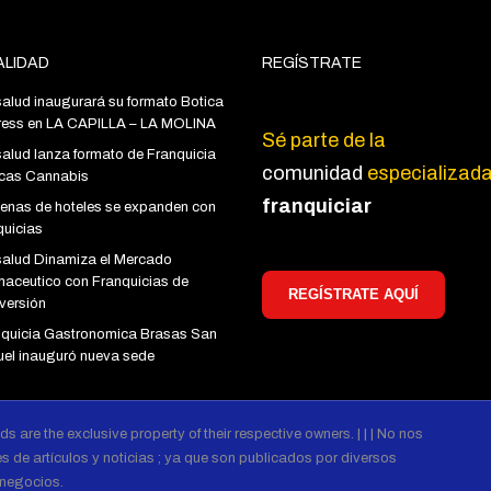
LIDAD
REGÍSTRATE
alud inaugurará su formato Botica
ress en LA CAPILLA – LA MOLINA
Sé parte de la
alud lanza formato de Franquicia
comunidad
especializad
icas Cannabis
franquiciar
enas de hoteles se expanden con
quicias
salud Dinamiza el Mercado
aceutico con Franquicias de
REGÍSTRATE AQUÍ
versión
nquicia Gastronomica Brasas San
el inauguró nueva sede
ds are the exclusive property of their respective owners. | | | No nos
 de artículos y noticias ; ya que son publicados por diversos
 negocios.