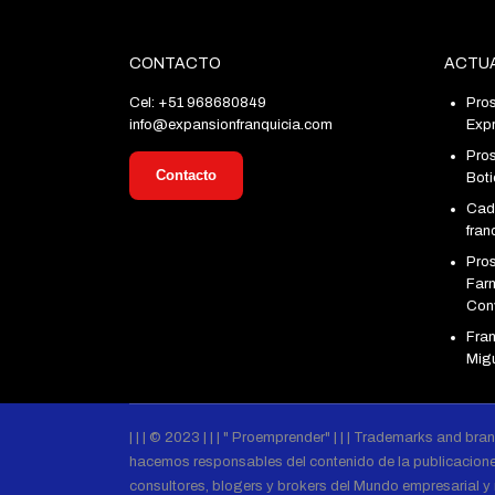
CONTACTO
ACTUA
Cel: +51 968680849
Pros
info@expansionfranquicia.com
Exp
Pros
Contacto
Bot
Cad
fran
Pro
Farm
Con
Fra
Migu
| | | © 2023 | | | " Proemprender" | | | Trademarks and bran
hacemos responsables del contenido de la publicaciones
consultores, blogers y brokers del Mundo empresarial y