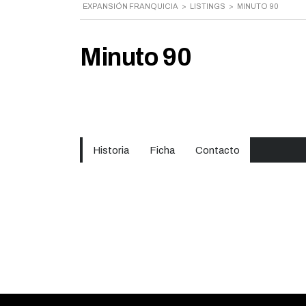
EXPANSIÓN FRANQUICIA
>
LISTINGS
>
MINUTO 90
Minuto 90
Historia
Ficha
Contacto