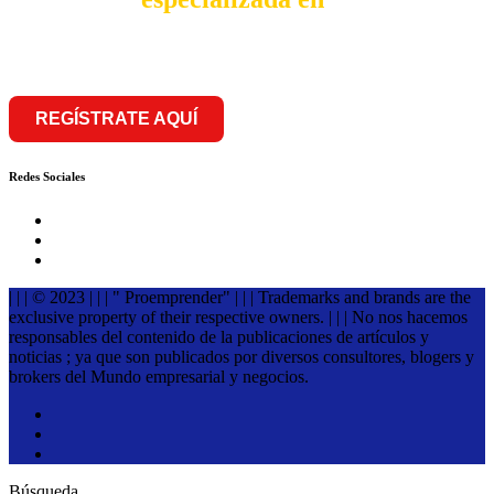
franquiciar
REGÍSTRATE AQUÍ
Redes Sociales
| | | © 2023 | | | " Proemprender" | | | Trademarks and brands are the
exclusive property of their respective owners. | | | No nos hacemos
responsables del contenido de la publicaciones de artículos y
noticias ; ya que son publicados por diversos consultores, blogers y
brokers del Mundo empresarial y negocios.
Búsqueda