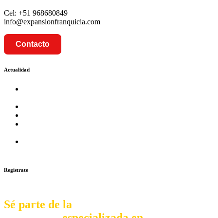
Cel: +51 968680849
info@expansionfranquicia.com
Contacto
Actualidad
Prosalud inaugurará su formato Botica Express en LA
CAPILLA – LA MOLINA
Prosalud lanza formato de Franquicia Boticas Cannabis
Cadenas de hoteles se expanden con franquicias
Prosalud Dinamiza el Mercado Farmaceutico con Franquicias
de Conversión
Franquicia Gastronomica Brasas San Miguel inauguró nueva
sede
Regístrate
Sé parte de la
comunidad
especializada en