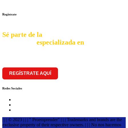
sede
Regístrate
Sé parte de la
comunidad
especializada en
franquiciar
REGÍSTRATE AQUÍ
Redes Sociales
| | | © 2023 | | | " Proemprender" | | | Trademarks and brands are the
exclusive property of their respective owners. | | | No nos hacemos