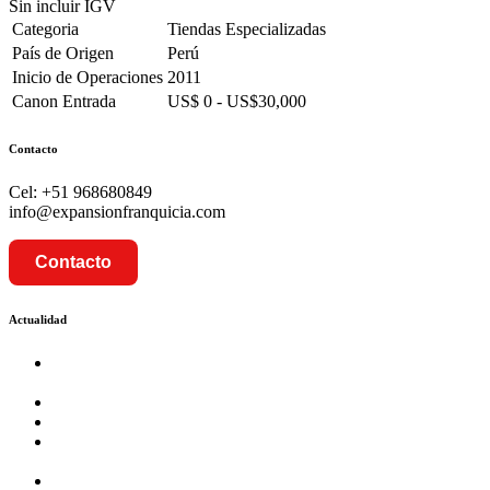
Sin incluir IGV
Categoria
Tiendas Especializadas
País de Origen
Perú
Inicio de Operaciones
2011
Canon Entrada
US$ 0 - US$30,000
Contacto
Cel: +51 968680849
info@expansionfranquicia.com
Contacto
Actualidad
Prosalud inaugurará su formato Botica Express en LA
CAPILLA – LA MOLINA
Prosalud lanza formato de Franquicia Boticas Cannabis
Cadenas de hoteles se expanden con franquicias
Prosalud Dinamiza el Mercado Farmaceutico con Franquicias
de Conversión
Franquicia Gastronomica Brasas San Miguel inauguró nueva