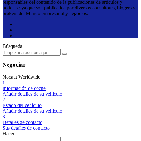
responsables del contenido de la publicaciones de artículos y
noticias ; ya que son publicados por diversos consultores, blogers y
brokers del Mundo empresarial y negocios.
Búsqueda
Negociar
Nocaut Worldwide
1.
Información de coche
Añadir detalles de su vehículo
2.
Estado del vehículo
Añadir detalles de su vehículo
3.
Detalles de contacto
Sus detalles de contacto
Hacer