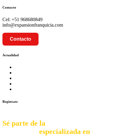
Contacto
Cel: +51 968680849
info@expansionfranquicia.com
Contacto
Actualidad
Prosalud inaugurará su formato Botica Express en LA CA
Prosalud lanza formato de Franquicia Boticas Cannabis
Cadenas de hoteles se expanden con franquicias
Prosalud Dinamiza el Mercado Farmaceutico con Franquicias 
Franquicia Gastronomica Brasas San Miguel inauguró nueva s
Regístrate
Sé parte de la
comunidad
especializada en