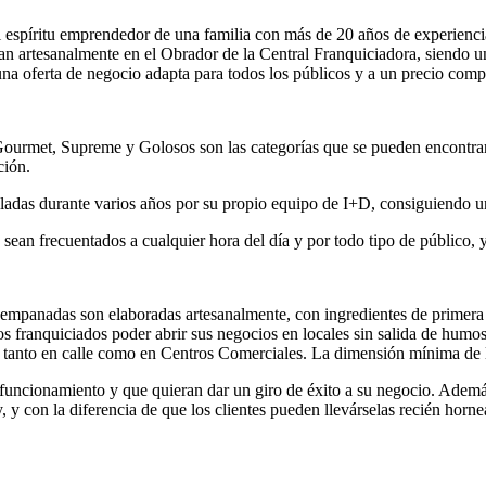
spíritu emprendedor de una familia con más de 20 años de experiencia e
an artesanalmente en el Obrador de la Central Franquiciadora, siendo
na oferta de negocio adapta para todos los públicos y a un precio compe
 Gourmet, Supreme y Golosos son las categorías que se pueden encontrar
ción.
olladas durante varios años por su propio equipo de I+D, consiguiendo u
sean frecuentados a cualquier hora del día y por todo tipo de público, 
as empanadas son elaboradas artesanalmente, con ingredientes de primera
os franquiciados poder abrir sus negocios en locales sin salida de humo
s, tanto en calle como en Centros Comerciales. La dimensión mínima de 
n funcionamiento y que quieran dar un giro de éxito a su negocio. Adem
 y con la diferencia de que los clientes pueden llevárselas recién horne