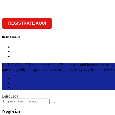
franquiciar
REGÍSTRATE AQUÍ
Redes Sociales
| | | © 2023 | | | " Proemprender" | | | Trademarks and brands are the e
que son publicados por diversos consultores, blogers y brokers del M
Búsqueda
Negociar