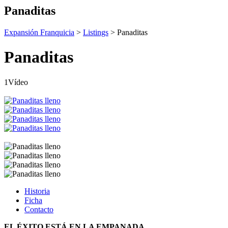
Panaditas
Expansión Franquicia
>
Listings
>
Panaditas
Panaditas
1Vídeo
Historia
Ficha
Contacto
EL ÉXITO ESTÁ EN LA EMPANADA