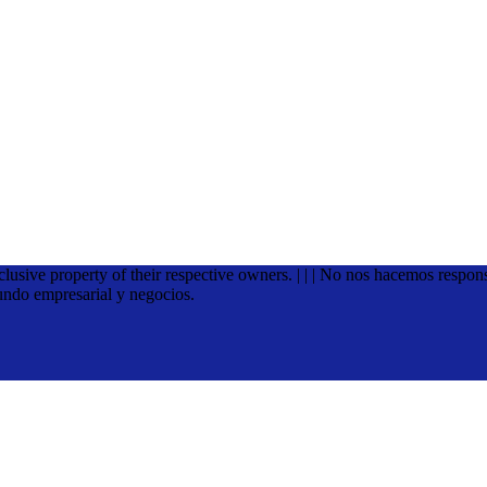
xclusive property of their respective owners. | | | No nos hacemos respon
undo empresarial y negocios.