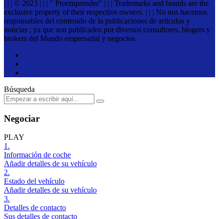
| | | © 2023 | | | " Proemprender" | | | Trademarks and brands are the
exclusive property of their respective owners. | | | No nos hacemos
responsables del contenido de la publicaciones de artículos y
noticias ; ya que son publicados por diversos consultores, blogers y
brokers del Mundo empresarial y negocios.
Búsqueda
Negociar
PLAY
1.
Información de coche
Añadir detalles de su vehículo
2.
Estado del vehículo
Añadir detalles de su vehículo
3.
Detalles de contacto
Sus detalles de contacto