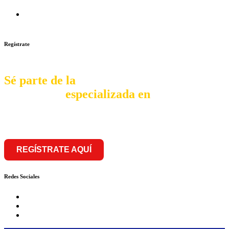
de Conversión
Franquicia Gastronomica Brasas San Miguel inauguró nueva
sede
Regístrate
Sé parte de la
comunidad
especializada en
franquiciar
REGÍSTRATE AQUÍ
Redes Sociales