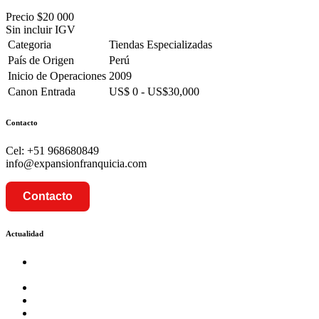
Precio
$20 000
Sin incluir IGV
Categoria
Tiendas Especializadas
País de Origen
Perú
Inicio de Operaciones
2009
Canon Entrada
US$ 0 - US$30,000
Contacto
Cel: +51 968680849
info@expansionfranquicia.com
Contacto
Actualidad
Prosalud inaugurará su formato Botica Express en LA
CAPILLA – LA MOLINA
Prosalud lanza formato de Franquicia Boticas Cannabis
Cadenas de hoteles se expanden con franquicias
Prosalud Dinamiza el Mercado Farmaceutico con Franquicias