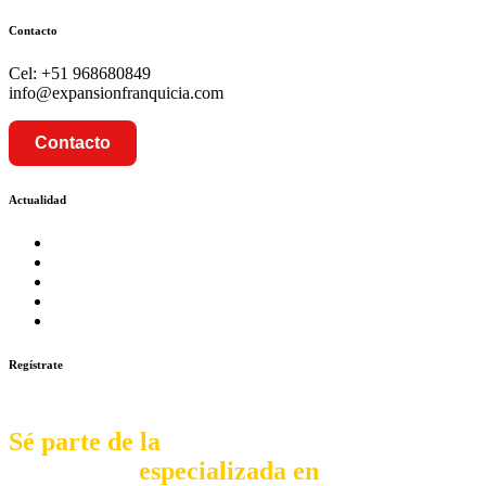
Contacto
Cel: +51 968680849
info@expansionfranquicia.com
Contacto
Actualidad
Prosalud inaugurará su formato Botica Express en LA CA
Prosalud lanza formato de Franquicia Boticas Cannabis
Cadenas de hoteles se expanden con franquicias
Prosalud Dinamiza el Mercado Farmaceutico con Franquicias 
Franquicia Gastronomica Brasas San Miguel inauguró nueva s
Regístrate
Sé parte de la
comunidad
especializada en