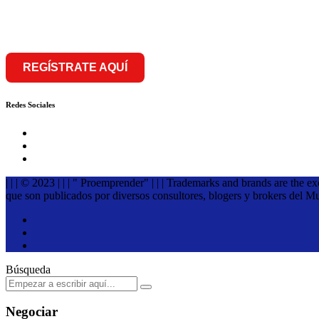
franquiciar
REGÍSTRATE AQUÍ
Redes Sociales
| | | © 2023 | | | " Proemprender" | | | Trademarks and brands are the e
que son publicados por diversos consultores, blogers y brokers del M
Búsqueda
Negociar