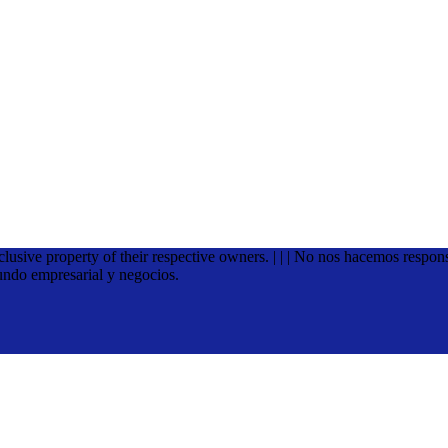
xclusive property of their respective owners. | | | No nos hacemos respon
undo empresarial y negocios.