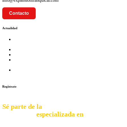
info@expansionfranquicia.com
Contacto
Actualidad
Prosalud inaugurará su formato Botica Express en LA
CAPILLA – LA MOLINA
Prosalud lanza formato de Franquicia Boticas Cannabis
Cadenas de hoteles se expanden con franquicias
Prosalud Dinamiza el Mercado Farmaceutico con Franquicias
de Conversión
Franquicia Gastronomica Brasas San Miguel inauguró nueva
sede
Regístrate
Sé parte de la
comunidad
especializada en
franquiciar