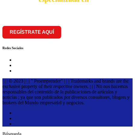
franquiciar
REGÍSTRATE AQUÍ
Redes Sociales
| | | © 2023 | | | " Proemprender" | | | Trademarks and brands are the
exclusive property of their respective owners. | | | No nos hacemos
responsables del contenido de la publicaciones de artículos y
noticias ; ya que son publicados por diversos consultores, blogers y
brokers del Mundo empresarial y negocios.
Búsqueda