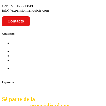
Cel: +51 968680849
info@expansionfranquicia.com
Contacto
Actualidad
Prosalud inaugurará su formato Botica Express en LA
CAPILLA – LA MOLINA
Prosalud lanza formato de Franquicia Boticas Cannabis
Cadenas de hoteles se expanden con franquicias
Prosalud Dinamiza el Mercado Farmaceutico con Franquicias
de Conversión
Franquicia Gastronomica Brasas San Miguel inauguró nueva
sede
Regístrate
Sé parte de la
comunidad
especializada en