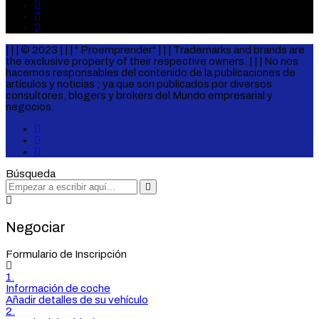
| | | © 2023 | | | " Proemprender" | | | Trademarks and brands are
the exclusive property of their respective owners. | | | No nos
hacemos responsables del contenido de la publicaciones de
artículos y noticias ; ya que son publicados por diversos
consultores, blogers y brokers del Mundo empresarial y
negocios.
Búsqueda
Negociar
Formulario de Inscripción
1.
Información de coche
Añadir detalles de su vehículo
2.