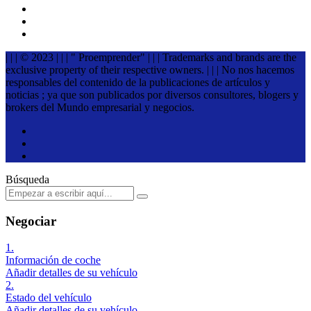
| | | © 2023 | | | " Proemprender" | | | Trademarks and brands are the
exclusive property of their respective owners. | | | No nos hacemos
responsables del contenido de la publicaciones de artículos y
noticias ; ya que son publicados por diversos consultores, blogers y
brokers del Mundo empresarial y negocios.
Búsqueda
Negociar
1.
Información de coche
Añadir detalles de su vehículo
2.
Estado del vehículo
Añadir detalles de su vehículo