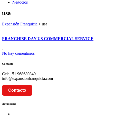
Negocios
usa
Expansión Franquicia
>
usa
FRANCHISE DAY US COMMERCIAL SERVICE
-
No hay comentarios
Contacto
Cel: +51 968680849
info@expansionfranquicia.com
Contacto
Actualidad
Prosalud inaugurará su formato Botica Express en LA