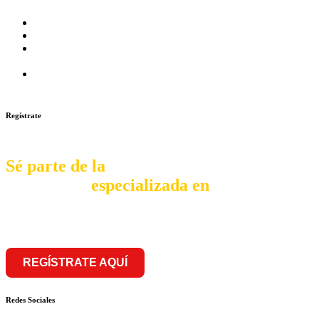
CAPILLA – LA MOLINA
Prosalud lanza formato de Franquicia Boticas Cannabis
Cadenas de hoteles se expanden con franquicias
Prosalud Dinamiza el Mercado Farmaceutico con Franquicias
de Conversión
Franquicia Gastronomica Brasas San Miguel inauguró nueva
sede
Regístrate
Sé parte de la
comunidad
especializada en
franquiciar
REGÍSTRATE AQUÍ
Redes Sociales