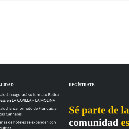
ALIDAD
REGÍSTRATE
alud inaugurará su formato Botica
ress en LA CAPILLA – LA MOLINA
Sé parte de l
alud lanza formato de Franquicia
cas Cannabis
comunidad
es
nas de hoteles se expanden con
quicias