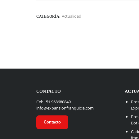
Actualidad
CATEGORÍA:
CONTACTO
ACTU
Cel: +51 968680849
Pros
info@expansionfranquicia.com
Exp
Pros
Contacto
Boti
Cade
fran