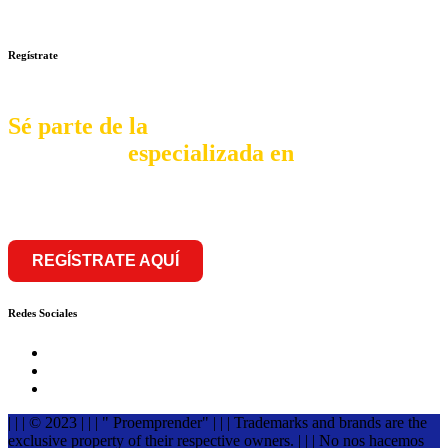
sede
Regístrate
Sé parte de la
comunidad
especializada en
franquiciar
REGÍSTRATE AQUÍ
Redes Sociales
| | | © 2023 | | | " Proemprender" | | | Trademarks and brands are the
exclusive property of their respective owners. | | | No nos hacemos