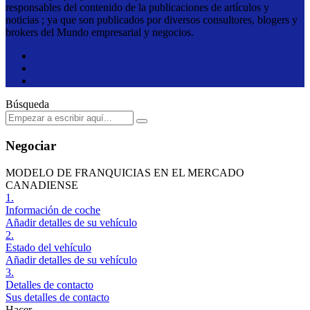
responsables del contenido de la publicaciones de artículos y
noticias ; ya que son publicados por diversos consultores, blogers y
brokers del Mundo empresarial y negocios.
Búsqueda
Negociar
MODELO DE FRANQUICIAS EN EL MERCADO
CANADIENSE
1.
Información de coche
Añadir detalles de su vehículo
2.
Estado del vehículo
Añadir detalles de su vehículo
3.
Detalles de contacto
Sus detalles de contacto
Hacer