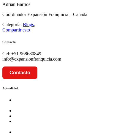
Adrian Barrios
Coordinador Expansión Franquicia – Canada
Categoría:
Blogs
,
Compartir esto
Contacto
Cel: +51 968680849
info@expansionfranquicia.com
Contacto
Actualidad
Prosalud inaugurará su formato Botica Express en LA
CAPILLA – LA MOLINA
Prosalud lanza formato de Franquicia Boticas Cannabis
Cadenas de hoteles se expanden con franquicias
Prosalud Dinamiza el Mercado Farmaceutico con Franquicias
de Conversión
Franquicia Gastronomica Brasas San Miguel inauguró nueva