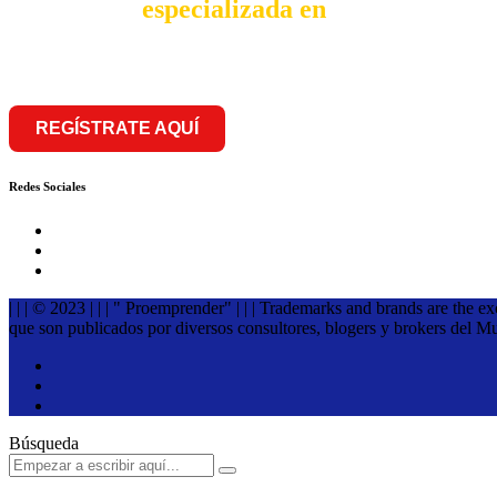
comunidad
especializada en
franquiciar
REGÍSTRATE AQUÍ
Redes Sociales
| | | © 2023 | | | " Proemprender" | | | Trademarks and brands are the e
que son publicados por diversos consultores, blogers y brokers del M
Búsqueda