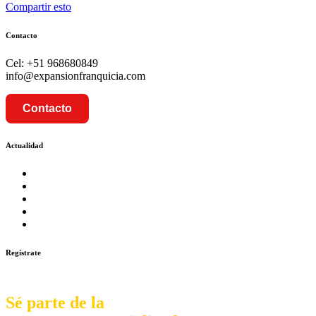
Compartir esto
Contacto
Cel: +51 968680849
info@expansionfranquicia.com
Contacto
Actualidad
Prosalud inaugurará su formato Botica Express en LA CA
Prosalud lanza formato de Franquicia Boticas Cannabis
Cadenas de hoteles se expanden con franquicias
Prosalud Dinamiza el Mercado Farmaceutico con Franquicias 
Franquicia Gastronomica Brasas San Miguel inauguró nueva s
Regístrate
Sé parte de la