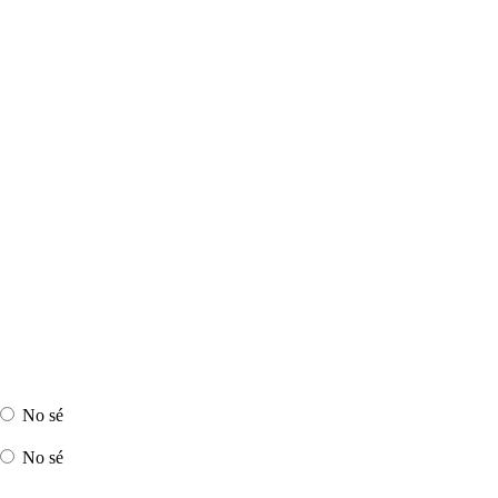
No sé
No sé