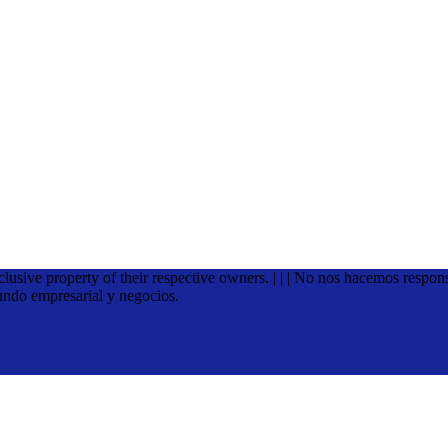
xclusive property of their respective owners. | | | No nos hacemos respon
undo empresarial y negocios.