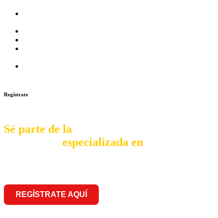
Prosalud inaugurará su formato Botica Express en LA
CAPILLA – LA MOLINA
Prosalud lanza formato de Franquicia Boticas Cannabis
Cadenas de hoteles se expanden con franquicias
Prosalud Dinamiza el Mercado Farmaceutico con Franquicias
de Conversión
Franquicia Gastronomica Brasas San Miguel inauguró nueva
sede
Regístrate
Sé parte de la
comunidad
especializada en
franquiciar
REGÍSTRATE AQUÍ