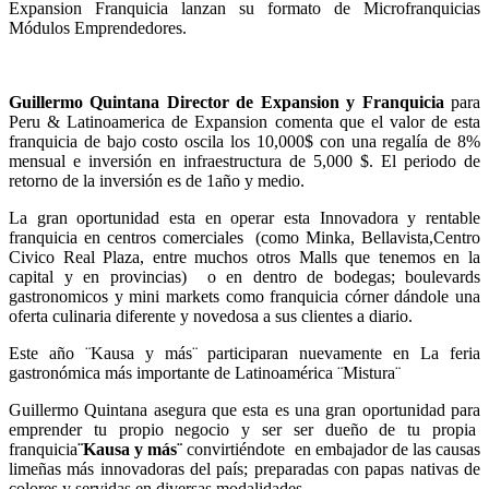
Expansion Franquicia lanzan su formato de Microfranquicias
Módulos Emprendedores.
Guillermo Quintana Director de Expansion y Franquicia
para
Peru & Latinoamerica de Expansion comenta que el valor de esta
franquicia de bajo costo oscila los 10,000$ con una regalía de 8%
mensual e inversión en infraestructura de 5,000 $. El periodo de
retorno de la inversión es de 1año y medio.
La gran oportunidad esta en operar esta Innovadora y rentable
franquicia en centros comerciales (como Minka, Bellavista,Centro
Civico Real Plaza, entre muchos otros Malls que tenemos en la
capital y en provincias) o en dentro de bodegas; boulevards
gastronomicos y mini markets como franquicia córner dándole una
oferta culinaria diferente y novedosa a sus clientes a diario.
Este año ¨Kausa y más¨ participaran nuevamente en La feria
gastronómica más importante de Latinoamérica ¨Mistura¨
Guillermo Quintana asegura que esta es una gran oportunidad para
emprender tu propio negocio y ser ser dueño de tu propia
franquicia
¨Kausa y más¨
convirtiéndote en embajador de las causas
limeñas más innovadoras del país; preparadas con papas nativas de
colores y servidas en diversas modalidades.