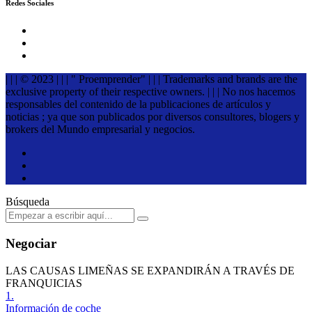
Redes Sociales
| | | © 2023 | | | " Proemprender" | | | Trademarks and brands are the
exclusive property of their respective owners. | | | No nos hacemos
responsables del contenido de la publicaciones de artículos y
noticias ; ya que son publicados por diversos consultores, blogers y
brokers del Mundo empresarial y negocios.
Búsqueda
Negociar
LAS CAUSAS LIMEÑAS SE EXPANDIRÁN A TRAVÉS DE
FRANQUICIAS
1.
Información de coche