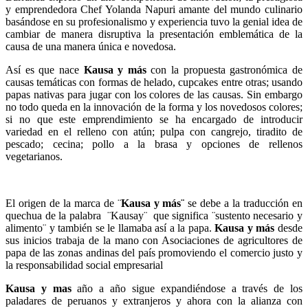
y emprendedora Chef Yolanda Napuri amante del mundo culinario
basándose en su profesionalismo y experiencia tuvo la genial idea de
cambiar de manera disruptiva la presentación emblemática de la
causa de una manera única e novedosa.
Así es que nace
Kausa y más
con la propuesta gastronómica de
causas temáticas con formas de helado, cupcakes entre otras; usando
papas nativas para jugar con los colores de las causas. Sin embargo
no todo queda en la innovación de la forma y los novedosos colores;
si no que este emprendimiento se ha encargado de introducir
variedad en el relleno con atún; pulpa con cangrejo, tiradito de
pescado; cecina; pollo a la brasa y opciones de rellenos
vegetarianos.
El origen de la marca de ¨
Kausa y más¨
se debe a la traducción en
quechua de la palabra ¨Kausay¨ que significa ¨sustento necesario y
alimento¨ y también se le llamaba así a la papa.
Kausa y más
desde
sus inicios trabaja de la mano con Asociaciones de agricultores de
papa de las zonas andinas del país promoviendo el comercio justo y
la responsabilidad social empresarial
Kausa y mas
año a año sigue expandiéndose a través de los
paladares de peruanos y extranjeros y ahora con la alianza con