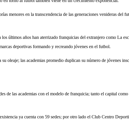
vo en torno al fútbol también viene en un crecimiento exponencial.
orías menores en la transcendencia de las generaciones venideras del fu
 los últimos años han aterrizado franquicias del extranjero como La esc
marcas deportivas formando y recreando jóvenes en el futbol.
 su oleaje; las academias promedio duplican su número de jóvenes insc
s de las academias con el modelo de franquicia; tanto el capital como p
istencia ya cuenta con 59 sedes; por otro lado el Club Centro Deporti