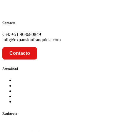
Contacto
Cel: +51 968680849
info@expansionfranquicia.com
Contacto
Actualidad
Prosalud inaugurará su formato Botica Express en LA CA
Prosalud lanza formato de Franquicia Boticas Cannabis
Cadenas de hoteles se expanden con franquicias
Prosalud Dinamiza el Mercado Farmaceutico con Franquicias 
Franquicia Gastronomica Brasas San Miguel inauguró nueva s
Regístrate