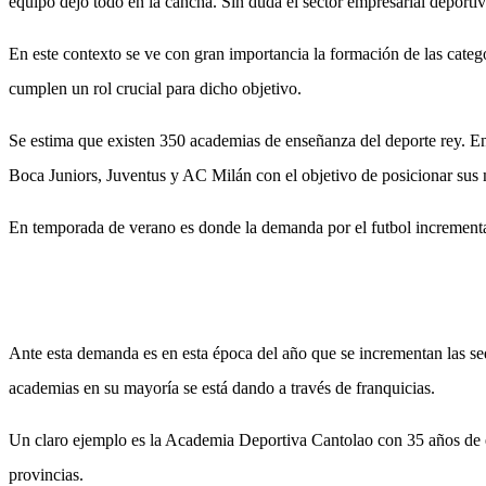
equipo dejo todo en la cancha. Sin duda el sector empresarial deporti
En este contexto se ve con gran importancia la formación de las categ
cumplen un rol crucial para dicho objetivo.
Se estima que existen 350 academias de enseñanza del deporte rey. En
Boca Juniors, Juventus y AC Milán con el objetivo de posicionar sus 
En temporada de verano es donde la demanda por el futbol incrementa
Ante esta demanda es en esta época del año que se incrementan las sede
academias en su mayoría se está dando a través de franquicias.
Un claro ejemplo es la Academia Deportiva Cantolao con 35 años de ex
provincias.