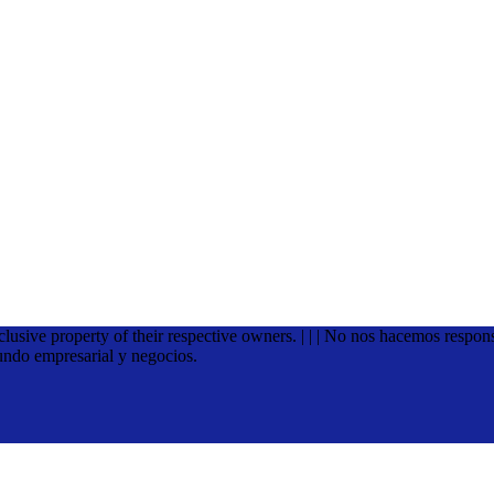
xclusive property of their respective owners. | | | No nos hacemos respon
undo empresarial y negocios.