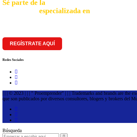
Sé parte de la
comunidad
especializada en
franquiciar
REGÍSTRATE AQUÍ
Redes Sociales
| | | © 2023 | | | " Proemprender" | | | Trademarks and brands are the e
que son publicados por diversos consultores, blogers y brokers del M
Búsqueda