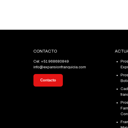
CONTACTO
ACTUA
Cel: +51 968680849
Pros
info@expansionfranquicia.com
Exp
Pros
Contacto
Bot
Cad
fran
Pro
Farm
Con
Fra
Migu