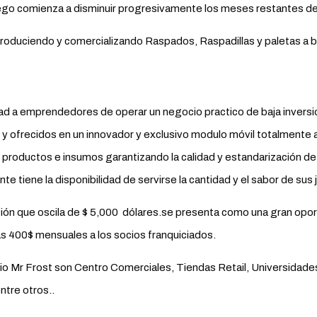
uego comienza a disminuir progresivamente los meses restantes de
roduciendo y comercializando Raspados, Raspadillas y paletas a ba
dad a emprendedores de operar un negocio practico de baja inversió
ofrecidos en un innovador y exclusivo modulo móvil totalmente ac
 productos e insumos garantizando la calidad y estandarización d
nte tiene la disponibilidad de servirse la cantidad y el sabor de sus 
ón que oscila de $ 5,000 dólares.se presenta como una gran oport
as 400$ mensuales a los socios franquiciados.
o Mr Frost son Centro Comerciales, Tiendas Retail, Universidade
ntre otros..