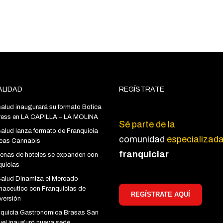
LIDAD
REGÍSTRATE
alud inaugurará su formato Botica
ress en LA CAPILLA – LA MOLINA
Sé parte de la
alud lanza formato de Franquicia
comunidad
especializad
icas Cannabis
franquiciar
enas de hoteles se expanden con
quicias
salud Dinamiza el Mercado
aceutico con Franquicias de
REGÍSTRATE AQUÍ
versión
nquicia Gastronomica Brasas San
el inauguró nueva sede