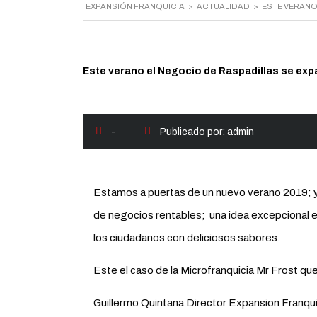
EXPANSIÓN FRANQUICIA
>
ACTUALIDAD
>
ESTE VERANO
Este verano el Negocio de Raspadillas se ex
-
Publicado por:
admin
Estamos a puertas de un nuevo verano 2019; y 
de negocios rentables; una idea excepcional es
los ciudadanos con deliciosos sabores.
Este el caso de la Microfranquicia Mr Frost qu
Guillermo Quintana Director Expansion Franqu