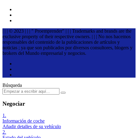
| | | © 2023 | | | " Proemprender" | | | Trademarks and brands are the
exclusive property of their respective owners. | | | No nos hacemos
responsables del contenido de la publicaciones de artículos y
noticias ; ya que son publicados por diversos consultores, blogers y
brokers del Mundo empresarial y negocios.
Búsqueda
Negociar
1.
Información de coche
Añadir detalles de su vehículo
2.
Estado del vehículo