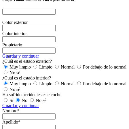
Color exterior
Color interior
Propietario
Guardar y continuar
¿Cuál es el estado exterior?
Muy limpio
Limpio
Normal
Por debajo de lo normal
No sé
¿Cuál es el estado interior?
Muy limpio
Limpio
Normal
Por debajo de lo normal
No sé
Ha sufrido accidentes este coche
Sí
No
No sé
Guardar y continuar
Nombre*
Apellido*