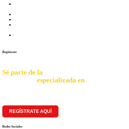
Prosalud inaugurará su formato Botica Express en LA
CAPILLA – LA MOLINA
Prosalud lanza formato de Franquicia Boticas Cannabis
Cadenas de hoteles se expanden con franquicias
Prosalud Dinamiza el Mercado Farmaceutico con Franquicias
de Conversión
Franquicia Gastronomica Brasas San Miguel inauguró nueva
sede
Regístrate
Sé parte de la
comunidad
especializada en
franquiciar
REGÍSTRATE AQUÍ
Redes Sociales