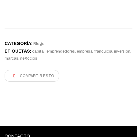
CATEGORÍA:
Blogs
ETIQUETAS:
capital
,
emprendedores
,
empresa
,
franquicia
,
inversion
,
marcas
,
negocios
COMPARTIR ESTO
CONTACTO