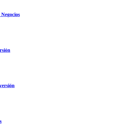
e Negocios
rsión
versión
s