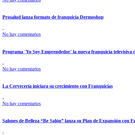
Prosalud lanza formato de franquicia Dermoshop
-
No hay comentarios
Programa ¨Yo Soy Emprendedor¨ la nueva franquicia televisiva 
-
No hay comentarios
La Cervecería iniciara su crecimiento con Franquicias
-
No hay comentarios
Salones de Belleza “Be Salón” lanza su Plan de Expansión con F
-