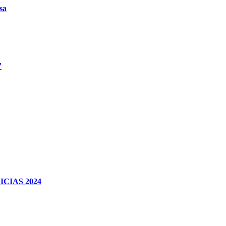
sa
”
CIAS 2024