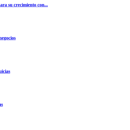
ra su crecimiento con...
negocios
icias
as