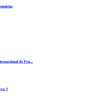
nquicias
ernacional de Fra...
ca !!