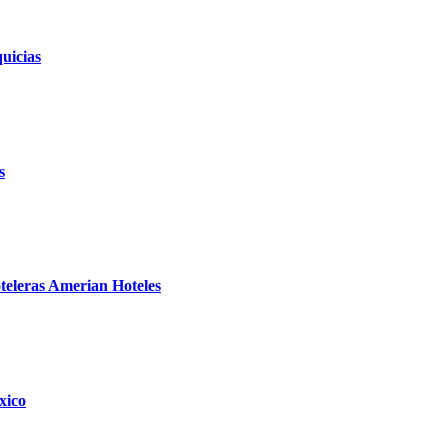
uicias
s
teleras Amerian Hoteles
xico