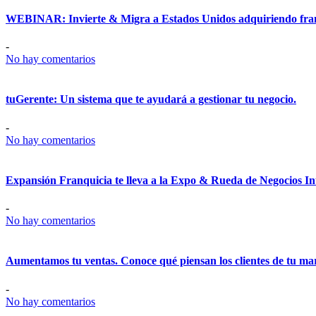
WEBINAR: Invierte & Migra a Estados Unidos adquiriendo fra
-
No hay comentarios
tuGerente: Un sistema que te ayudará a gestionar tu negocio.
-
No hay comentarios
Expansión Franquicia te lleva a la Expo & Rueda de Negocios Int
-
No hay comentarios
Aumentamos tu ventas. Conoce qué piensan los clientes de tu mar
-
No hay comentarios