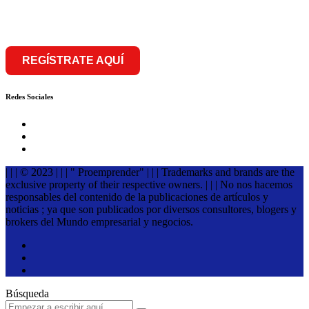
franquiciar
REGÍSTRATE AQUÍ
Redes Sociales
| | | © 2023 | | | " Proemprender" | | | Trademarks and brands are the
exclusive property of their respective owners. | | | No nos hacemos
responsables del contenido de la publicaciones de artículos y
noticias ; ya que son publicados por diversos consultores, blogers y
brokers del Mundo empresarial y negocios.
Búsqueda