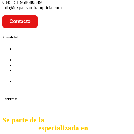
Cel: +51 968680849
info@expansionfranquicia.com
Contacto
Actualidad
Prosalud inaugurará su formato Botica Express en LA
CAPILLA – LA MOLINA
Prosalud lanza formato de Franquicia Boticas Cannabis
Cadenas de hoteles se expanden con franquicias
Prosalud Dinamiza el Mercado Farmaceutico con Franquicias
de Conversión
Franquicia Gastronomica Brasas San Miguel inauguró nueva
sede
Regístrate
Sé parte de la
comunidad
especializada en